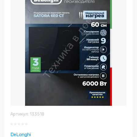
Артикул:
133518
DeLonghi