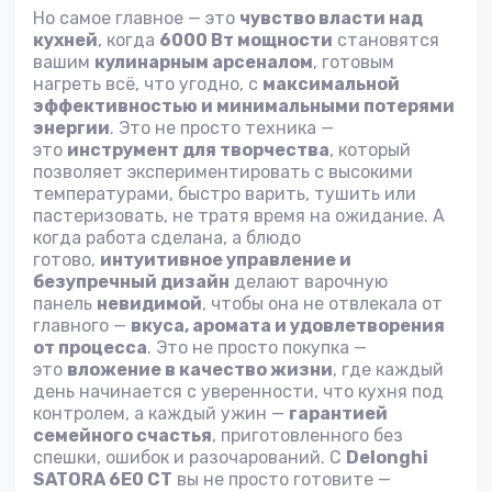
Но самое главное — это
чувство власти над
кухней
, когда
6000 Вт мощности
становятся
вашим
кулинарным арсеналом
, готовым
нагреть всё, что угодно, с
максимальной
эффективностью и минимальными потерями
энергии
. Это не просто техника —
это
инструмент для творчества
, который
позволяет экспериментировать с высокими
температурами, быстро варить, тушить или
пастеризовать, не тратя время на ожидание. А
когда работа сделана, а блюдо
готово,
интуитивное управление и
безупречный дизайн
делают варочную
панель
невидимой
, чтобы она не отвлекала от
главного —
вкуса, аромата и удовлетворения
от процесса
. Это не просто покупка —
это
вложение в качество жизни
, где каждый
день начинается с уверенности, что кухня под
контролем, а каждый ужин —
гарантией
семейного счастья
, приготовленного без
спешки, ошибок и разочарований. С
Delonghi
SATORA 6E0 CT
вы не просто готовите —