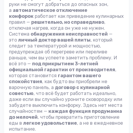
руки не смогут добраться до опасных зон,
а
автоматическое отключение
конфорок
работает как приведение кулинарных
правил —
решительно, но справедливо
,
отключая нагрев, когда он уже не нужен.
Система
обнаружения неисправностей
—
это
личный доктор вашей плиты
, который
следит за температурой и мощностью,
предупреждая об перегреве или переливе
раньше, чем вы успеете заметить проблему. И
всё это —
под прикрытием 3-летней
официальной гарантии от производителя
,
которая становится
гарантом вашего
спокойствия
, как будто вы приобрели не
варочную панель, а
договор с кулинарной
совестью
, что всё будет работать идеально,
даже если вы случайно уроните сковородку или
забудете выключить конфорку. Здесь нет места
случайностям —
каждая функция продуманна
до мелочей
, чтобы превратить приготовление
еды в
легкое удовольствие
, а не в ежедневное
испытание.