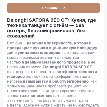
Описание
Delonghi SATORA 6E0 CT: Кухня, где
техника танцует с огнём — без
потерь, без компромиссов, без
сожалений
Вот она —
варочная поверхность, которая
превращает кухню в сценическую площадку
для кулинарных шедевров
, где каждая капля
масла и вспышка пламени становятся
частью
идеально смазанного процесса
, а не
источник стресса.
Delonghi SATORA 6E0 CT
—
это не просто панель, это
симфония точности
и скорости
, где четыре конфорки быстрого
нагрева
взрываются в работу мгновенно
, как
только вы начинаете пробовать рецепт из
нового ресторана, а индикаторы остаточного
тепла
тихо напоминают
, что время
заканчивается, но результат уже на грани
идеала. Здесь не нужно ждать, не нужно гадать