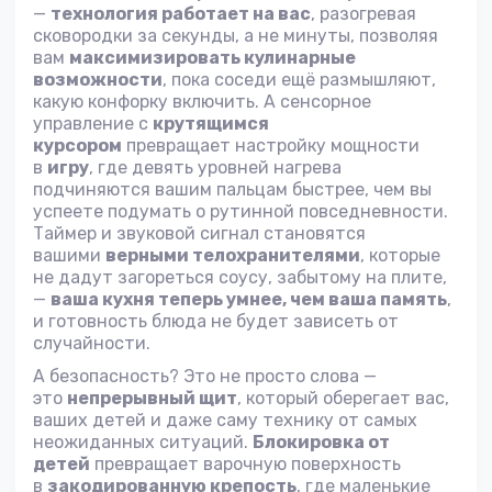
—
технология работает на вас
, разогревая
сковородки за секунды, а не минуты, позволяя
вам
максимизировать кулинарные
возможности
, пока соседи ещё размышляют,
какую конфорку включить. А сенсорное
управление с
крутящимся
курсором
превращает настройку мощности
в
игру
, где девять уровней нагрева
подчиняются вашим пальцам быстрее, чем вы
успеете подумать о рутинной повседневности.
Таймер и звуковой сигнал становятся
вашими
верными телохранителями
, которые
не дадут загореться соусу, забытому на плите,
—
ваша кухня теперь умнее, чем ваша память
,
и готовность блюда не будет зависеть от
случайности.
А безопасность? Это не просто слова —
это
непрерывный щит
, который оберегает вас,
ваших детей и даже саму технику от самых
неожиданных ситуаций.
Блокировка от
детей
превращает варочную поверхность
в
закодированную крепость
, где маленькие