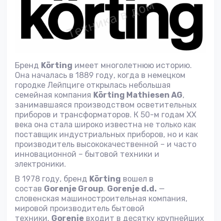
Бренд
Körting
имеет многолетнюю историю.
Она началась в 1889 году, когда в немецком
городке Лейпциге открылась небольшая
семейная компания
Körting Mathiesen AG
,
занимавшаяся производством осветительных
приборов и трансформаторов. К 50-м годам ХХ
века она стала широко известна не только как
поставщик индустриальных приборов, но и как
производитель высококачественной – и часто
инновационной – бытовой техники и
электроники.
В 1978 году, бренд
Körting
вошел в
состав
Gorenje Group
.
Gorenje d.d.
—
словенская машиностроительная компания,
мировой производитель бытовой
техники.
Gorenje
входит в десятку крупнейших