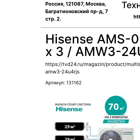
Тех
Россия, 121087, Москва,
Багратионовский пр-д, 7
ht
стр. 2.
Нisеnse АМS-
x 3 / АMW3-2
https://tvd24.ru/magazin/product/mult
amw3-24u4rjs
Артикул:
131162