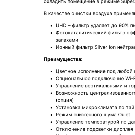
охладить помещение в режиме Suреr
В качестве очистки воздуха примен
UНD – фильтр удаляет до 90% п
Фотокаталитический фильтр эф
запахами
Ионный фильтр Silvеr Iоn нейтр
Преимущества:
Цветное исполнение под любой 
Опциональное подключение Wi-F
Управление вертикальными и г
Возможность централизованного
(опция)
Установка микроклимата по та
Режим сниженного шума Оuiеt
Управление температурой по датч
Отключение подсветки дисплея 