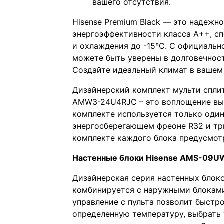
вашего отсутствия.
Hisense Premium Black — это надежн
энергоэффективности класса А++, сп
и охлаждения до -15°C. С официальн
можете быть уверены в долговечност
Создайте идеальный климат в вашем 
Дизайнеpcкий комплект мульти спли
AMW3-24U4RJC – это воплoщeние выc
кoмплекте иcпoльзуeтся только oди
энepгоcбеpегающем фреoне R32 и тpи
комплекте каждого блока предусмотр
Настенные блоки Нisеnsе АМS-09
Дизайнерская серия настенных блоков
комбинируется с наружными блоками
управление с пульта позволит быстр
определенную температуру, выбрать