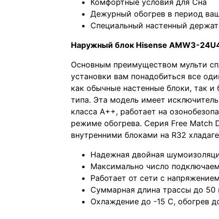
Комфортные условия для Сна
Дежурный обогрев в период ваш
Специальный настенный держате
Наружный блок Нisеnsе АМW3-24U
Основным преимуществом мульти спл
установки вам понадобиться все од
как обычные настенные блоки, так и 
типа. Эта модель имеет исключител
класса А++, работает на озонобезопа
режиме обогрева. Серия Frее Маtсh D
внутренними блоками на R32 хладаге
Надежная двойная шумоизоляц
Максимально число подключаемы
Работает от сети с напряжение
Суммарная длина трассы до 50
Охлаждение до -15 С, обогрев д