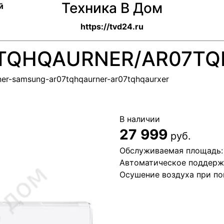
Техника В Дом
й
https://tvd24.ru
TQHQAURNER/AR07TQ
oner-samsung-ar07tqhqaurner-ar07tqhqaurxer
В наличии
27 999
руб.
Обслуживаемая площадь: 
Автоматическое поддерж
Осушение воздуха при п