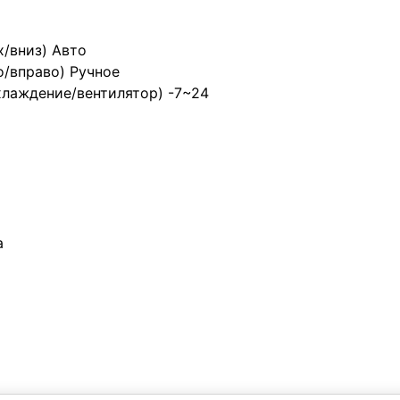
х/вниз) Авто
о/вправо) Ручное
хлаждение/вентилятор) -7~24
а