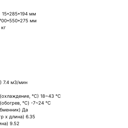
) 15*285*194 мм
 700*550*275 мм
 кг
) 7.4 м3/мин
 (охлаждение, ℃) 18~43 ℃
(обогрев, ℃) -7~24 ℃
бменник) Да
 х длина) 6.35
на) 9.52