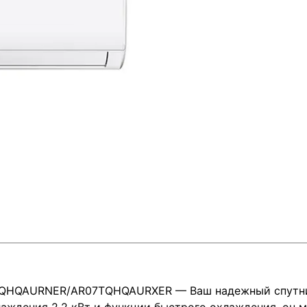
QHQAURNER/AR07TQHQAURXER — Ваш надежный спутник