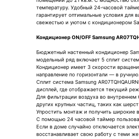
помещении до 21 кв.м. С мощностью охл
температуру. Удобный 24-часовой тайме
гарантирует оптимальные условия для в
свежестью и уютом с кондиционером Sa
Кондиционер ON/OFF Samsung AR07
Бюджетный настенный кондиционер Sam
модельный ряд включает 5 сплит систем 
Кондиционер имеет 3 скорости вращения
направление по горизонтали — в ручную
Сплит система Samsung AR07TQHQAURNE
дисплей, где отображается текущий реж
Для фильтрации воздуха во внутреннем 
других крупных частиц, таких как шерсть,
Упростить монтаж и получить широкие в
С помощью 24 часовой таймер пользоват
Если в доме случайно отключается элек
восстанавливает свою работу с теми же