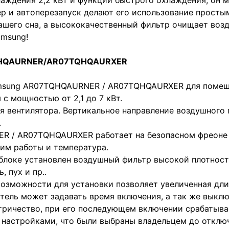
аждения 2,2 кВт и функции быстрого охлаждения, он 
р и автоперезапуск делают его использование простым
ашего сна, а высококачественный фильтр очищает возд
msung!
TQHQAURNER/AR07TQHQAURXER
sung AR07TQHQAURNER / AR07TQHQAURXER для помещен
с мощностью от 2,1 до 7 кВт.
 вентилятора. Вертикальное направление воздушного 
.
R / AR07TQHQAURXER работает на безопасном фреоне 
им работы и температура.
блоке установлен воздушный фильтр высокой плотност
 пух и пр..
озможности для установки позволяет увеличенная дли
ель может задавать время включения, а так же выключ
тричество, при его последующем включении срабатыва
 настройками, что были выбраны владельцем до отключ