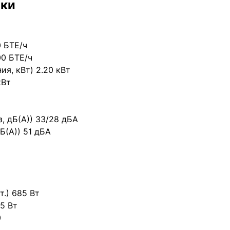
ики
 БТЕ/ч
00 БТЕ/ч
я, кВт) 2.20 кВт
кВт
, дБ(А)) 33/28 дБА
Б(А)) 51 дБА
.) 685 Вт
5 Вт
0