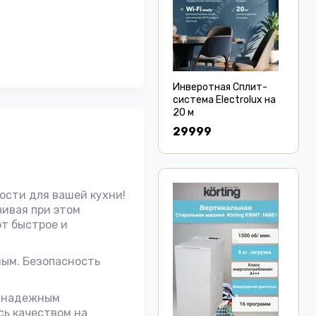
Инверотная Сплит-
система Electrolux на
20 м
29999
ости для вашей кухни!
чивая при этом
ют быстрое и
ным. Безопасность
т надежным
сь качеством на