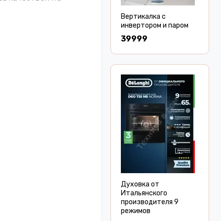
Вертикалка с
инвертором и паром
39999
Духовка от
Итальянского
производителя 9
режимов