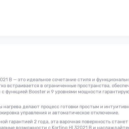
2021 B — это идеальное сочетание стиля и функциональн
гко встраивается в ограниченные пространства, обеспе
 с функцией Booster и 9 уровнями мощности гарантиру
ы нагрева делают процесс готовки простым и интуитив
окировка управления и автоматическое отключение.
ой гарантией 2 года, эта варочная поверхность стане
арные возможности с Korting HI 32021 B и наслаждайте